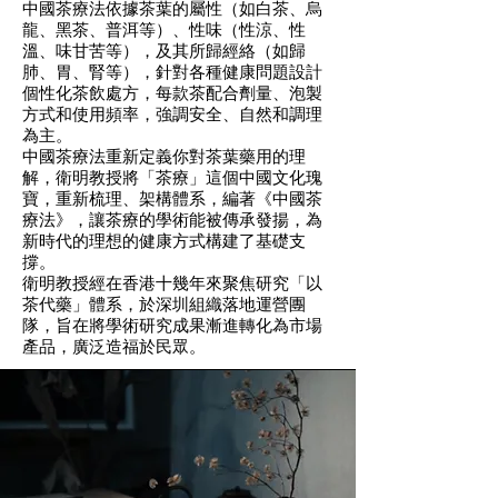
中國茶療法依據茶葉的屬性（如白茶、烏
龍、黑茶、普洱等）、性味（性涼、性
溫、味甘苦等），及其所歸經絡（如歸
肺、胃、腎等），針對各種健康問題設計
個性化茶飲處方，每款茶配合劑量、泡製
方式和使用頻率，強調安全、自然和調理
為主。
中國茶療法重新定義你對茶葉藥用的理
解，衛明教授將「茶療」這個中國文化瑰
寶，重新梳理、架構體系，編著《中國茶
療法》，讓茶療的學術能被傳承發揚，為
新時代的理想的健康方式構建了基礎支
撐。
衛明教授經在香港十幾年來聚焦研究「以
茶代藥」體系，於深圳組織落地運營團
隊，旨在將學術研究成果漸進轉化為市場
產品，廣泛造福於民眾。