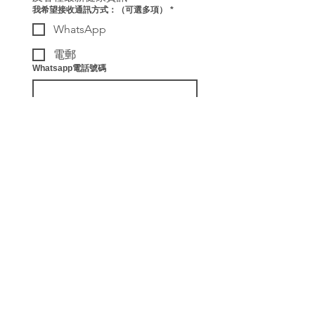
我希望接收通訊方式：（可選多項）
*
WhatsApp
電郵
Whatsapp電話號碼
電郵 Email
訂閱
我希望訂閱有關ReConnect
健康教練及各種最新健康資
訊。
​聯絡我們