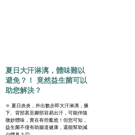
夏日大汗淋漓，體味難以
避免？！ 竟然益生菌可以
助您解決？
🔆 夏日炎炎，外出數步即大汗淋漓，腋
下、背部甚至腳部容易出汗，可能伴隨
微妙體味，實在有些尷尬！但您可知，
益生菌不僅有助腸道健康，還能幫助減
少體臭？🤔