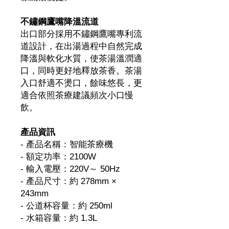
不鏽鋼鷹嘴降溫流道
出口部分採用不鏽鋼鷹嘴專利流
道設計，在出湯過程中自然完成
降溫與軟化水質，使茶湯溫潤適
口，同時更好地釋放茶香。茶湯
入口舒適不燙口，餘味悠長，更
適合依照茶療建議頻次小口慢
飲。
產品資訊
- 產品名稱：智能茶療機
- 額定功率：2100W
- 輸入電壓：220V～ 50Hz
- 產品尺寸：約 278mm ×
243mm
- 公道杯容量：約 250ml
- 水箱容量：約 1.3L