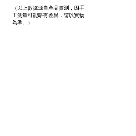
（以上數據源自產品實測，因手
工測量可能略有差異，請以實物
為準。）
訂閱通訊 
• 
ReConnect健康教練
及各種最新健康資訊
我希望接收通訊方式：（可選多項）
*
WhatsApp
電郵
Whatsapp電話號碼
電郵 Email