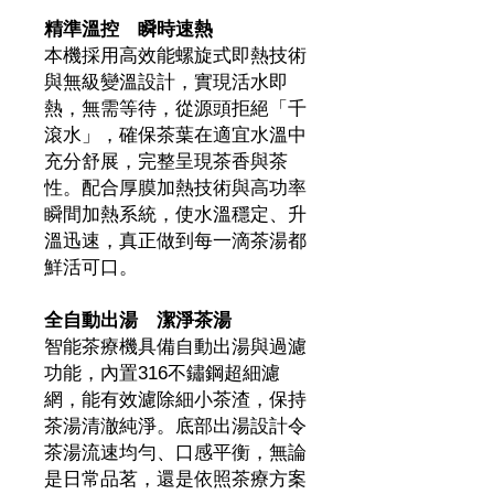
精準溫控 瞬時速熱
本機採用高效能螺旋式即熱技術
與無級變溫設計，實現活水即
熱，無需等待，從源頭拒絕「千
滾水」，確保茶葉在適宜水溫中
充分舒展，完整呈現茶香與茶
性。配合厚膜加熱技術與高功率
瞬間加熱系統，使水溫穩定、升
溫迅速，真正做到每一滴茶湯都
鮮活可口。
全自動出湯 潔淨茶湯
智能茶療機具備自動出湯與過濾
功能，內置316不鏽鋼超細濾
網，能有效濾除細小茶渣，保持
茶湯清澈純淨。底部出湯設計令
茶湯流速均勻、口感平衡，無論
是日常品茗，還是依照茶療方案