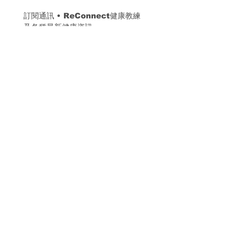
訂閱通訊 
• 
ReConnect健康教練
及各種最新健康資訊
我希望接收通訊方式：（可選多項）
*
WhatsApp
電郵
Whatsapp電話號碼
電郵 Email
訂閱
我希望訂閱有關ReConnect
健康教練及各種最新健康資
訊。
​聯絡我們