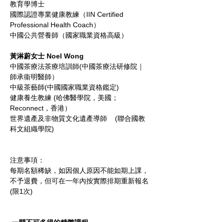
教育學博士
國際認證專業健康教練（IIN Certified 
Professional Health Coach）
中國公共營養師（國家職業資格高級）
黃淋蔚女士 Noel Wong
中國茶療法茶療培訓師(中國茶療法研修院｜
師承衞明醫師）
中級茶藝師(中國國家職業資格鑑定)
健康養生教練 (哈佛醫學院，美國；
Reconnect，香港）
世界遺產及非物質文化遺產導師    (聯合國教
科文組織學院)
注意事項：
每期名額稀缺，如因個人原因不能如期上課，
不予退費，但可在一年內按實際排期重新報名
(限1次)