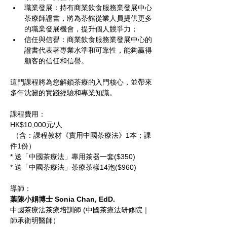
職業發展：持有商業飲食服務業發展中心
茶療師證書，將為茶館從業人員提供更多
的職業發展機會，提升個人競爭力；
信任與信譽：商業飲食服務業發展中心的
證書代表著專業水準和可靠性，能夠贏得
顧客的信任和信譽。
這門課程將為您解鎖茶療的入門核心，並帶來
多年沈澱的實踐經驗和專業知識。
課程費用：
HK$10,000元/人
 （含：課程教材《實用中國茶療法》1本；課
件1份） 
* 送「中國茶療法」專用茶器一套($350)
* 送「中國茶療法」茶療茶樣14泡($960)
導師：
葉陳小娟博士 Sonia Chan, EdD. 
​中國茶療法茶療培訓師 (中國茶療法研修院｜
師承衛明醫師）