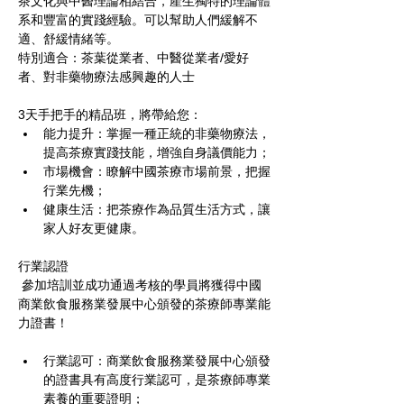
茶文化與中醫理論相結合，產生獨特的理論體
系和豐富的實踐經驗。可以幫助人們緩解不
適、舒緩情緒等。
特別適合：茶葉從業者、中醫從業者/愛好
者、對非藥物療法感興趣的人士
3天手把手的精品班，將帶給您：
能力提升：掌握一種正統的非藥物療法，
提高茶療實踐技能，增強自身議價能力；
市場機會：瞭解中國茶療市場前景，把握
行業先機；
健康生活：把茶療作為品質生活方式，讓
家人好友更健康。
行業認證
 參加培訓並成功通過考核的學員將獲得中國
商業飲食服務業發展中心頒發的茶療師專業能
力證書！
行業認可：商業飲食服務業發展中心頒發
的證書具有高度行業認可，是茶療師專業
素養的重要證明；