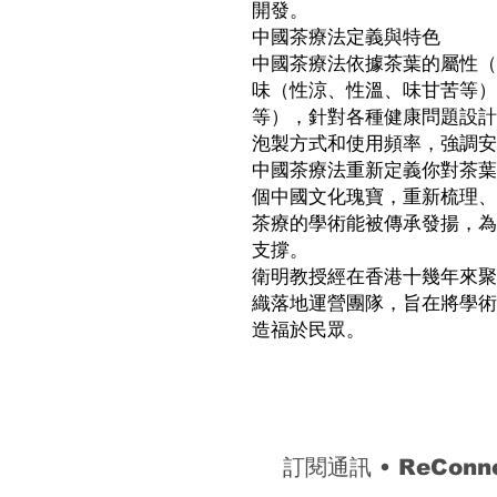
開發。
中國茶療法定義與特色
中國茶療法依據茶葉的屬性（
味（性涼、性溫、味甘苦等）
等），針對各種健康問題設計
泡製方式和使用頻率，強調
中國茶療法重新定義你對茶葉
個中國文化瑰寶，重新梳理、
茶療的學術能被傳承發揚，為
支撐。
衛明教授經在香港十幾年來聚
織落地運營團隊，旨在將學術
造福於民眾。
訂閱通訊 
• 
ReCon