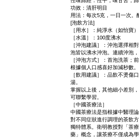
性味歸經：性平，味甘苦，歸
功效：清肝明目
用法：每次5克，一日一次。
[泡飲方法]
［用水］：純淨水（如怡寶）
［水溫］：100度沸水
［沖泡建議］：沖泡選擇相對
泡皆以沸水沖泡。連續沖泡，
［沖泡方式］：首泡洗茶；前3
根據個人口感喜好加減秒數。
［飲用建議］：品飲不燙傷口
湯。
掌握以上後，其他細小差別，
可聯繫學習。
［中國茶療法］
中國茶療法是指根據中醫理論
對不同症狀進行調理的茶飲方
獨特體系。衛明教授對「茶療
藥」概念，讓茶療不僅成為學