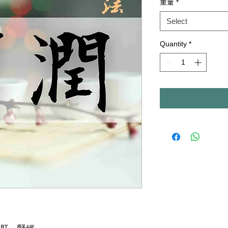
重量
*
Select
Quantity
*