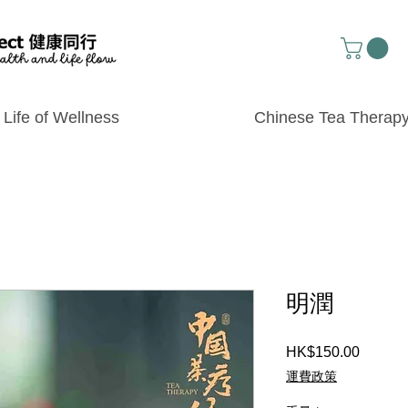
Life of Wellness
Chinese Tea Therap
明潤
Price
HK$150.00
運費政策