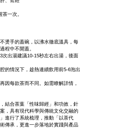
肝、腎經
醒茶一次。
不燙手的蓋碗，以沸水徹底溫具，每
過程中不開蓋。
次出湯建議10-15秒左右出湯，後面
腔的情況下，趁熱連續飲用前5-6泡出
再因每款茶而不同。如需瞭解詳情，
，結合茶葉「性味歸經」和功效，針
案，具有現代科學與傳統文化交融的
」進行了系統梳理，推動「以茶代
術傳承，更進一步落地於實踐與產品