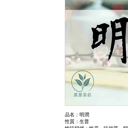
品名：明潤
性質：生普