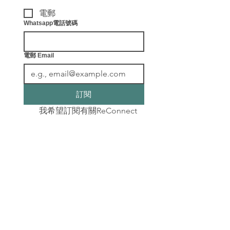
電郵
Whatsapp電話號碼
電郵 Email
訂閱
我希望訂閱有關ReConnect
健康教練及各種最新健康資
訊。
​聯絡我們
info@leafingwell.com