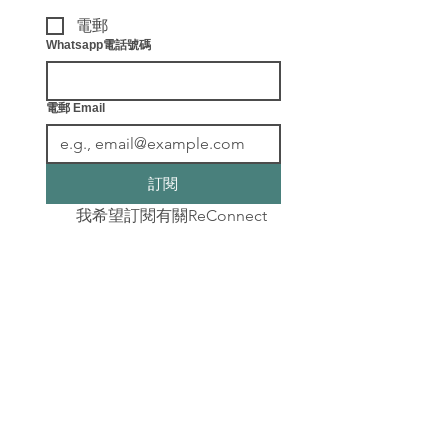
電郵
Whatsapp電話號碼
電郵 Email
訂閱
我希望訂閱有關ReConnect
健康教練及各種最新健康資
訊。
​聯絡我們
info@leafingwell.com