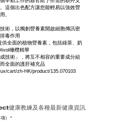
個辛勤工作的器官給予所需的額外支
。這個出色配方讓您能輕易以強效營
用。
gence技術，以獨創營養素開啟細胞傳訊密
排毒作用
援複合物提供全面的植物營養素，包括綠茶、奶
ivol橄欖精華
成技術」，將互不相容的重要成分組
而全面的護肝補充品
m/ux/cart/zh-HK/product/135.070103
nect健康教練及各種最新健康資訊
多項）
*