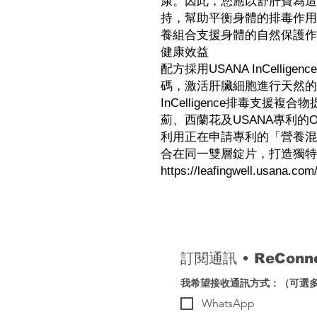
康。因此，您應以舒肝寶為這
持，幫助平衡身體的排毒作用
養組合支援身體的自然保護作
健康效益
配方採用USANA InCelli
碼，激活肝臟細胞進行天然的
InCelligence排毒支
薊、西蘭花及USANA專利的Ol
利用正在申請專利的「營養混
合在同一雙層錠片，打造獨特
https://leafingwell.usana.co
訂閱通訊 
• 
ReCon
我希望接收通訊方式：（可選
WhatsApp