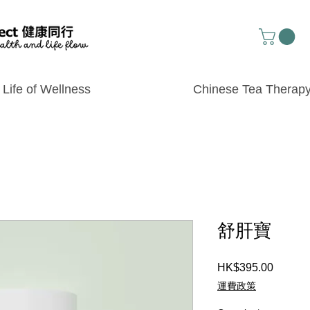
Life of Wellness
Chinese Tea Therap
舒肝寶
Price
HK$395.00
運費政策