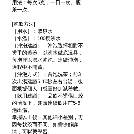
用法：每次5克，一日一次。醒
茶一次。
[泡飲方法]
［用水］：礦泉水
［水溫］：100度沸水
［沖泡建議］：沖泡選擇相對不
燙手的蓋碗，以沸水徹底溫具，
每泡皆以沸水沖泡。連續沖泡，
過程中不開蓋。
［沖泡方式］：首泡洗茶；前3
次出湯建議5-10秒左右出湯，後
面根據個人口感喜好加減秒數。
［飲用建議］：品飲不燙傷口腔
的情況下，趁熱連續飲用前5-6
泡出湯。
掌握以上後，其他細小差別，再
因每款茶而不同。如需瞭解詳
情，可聯繫學習。