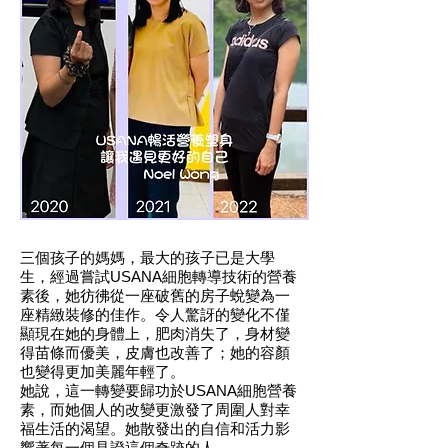
三個孩子的媽媽，最大的孩子已是大學
生，經過嘗試USANA細胞轉導技術的營養
素後，她彷彿從一座破舊的房子蛻變為一
座精緻裝修的佳作。令人驚訝的變化不僅
顯現在她的身體上，肥肉消失了，身材變
得苗條而優美，皮膚也改善了；她的容顏
也變得更加美麗年輕了。
她說，這一轉變要歸功於USANA細胞營養
素，而她個人的改變更激發了周圍人對幸
福生活的渴望。她散發出的自信和活力影
響著每一個見證這個奇跡的人。