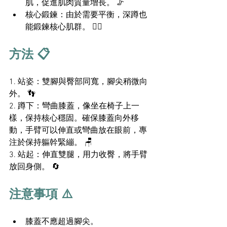
肌，促進肌肉質量增長。 🦵
核心鍛鍊：由於需要平衡，深蹲也
能鍛鍊核心肌群。 🧘‍♂️
方法 📋
1. 站姿：雙腳與臀部同寬，腳尖稍微向
外。 👣
2. 蹲下：彎曲膝蓋，像坐在椅子上一
樣，保持核心穩固。確保膝蓋向外移
動，手臂可以伸直或彎曲放在眼前，專
注於保持軀幹緊繃。 🪑
3. 站起：伸直雙腿，用力收臀，將手臂
放回身側。 🔄
注意事項 ⚠️
膝蓋不應超過腳尖。