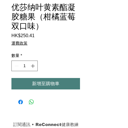
优莎纳叶黄素酯凝
胶糖果（柑橘蓝莓
双口味）
HK$250.41
價
格
運費政策
數量
*
新增至購物車
訂閱通訊 
• 
ReConnect健康教練