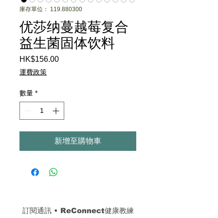
庫存單位： 119.880300
优莎纳蔓越莓复合
益生菌固体饮料
HK$156.00
價
格
運費政策
數量
*
新增至購物車
訂閱通訊 
• 
ReConnect健康教練