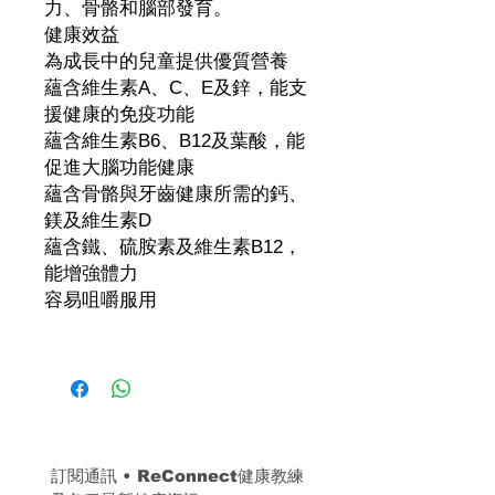
力、骨骼和腦部發育。
健康效益
為成長中的兒童提供優質營養
蘊含維生素A、C、E及鋅，能支
援健康的免疫功能
蘊含維生素B6、B12及葉酸，能
促進大腦功能健康
蘊含骨骼與牙齒健康所需的鈣、
鎂及維生素D
蘊含鐵、硫胺素及維生素B12，
能增強體力
容易咀嚼服用
訂閱通訊 
• 
ReConnect健康教練