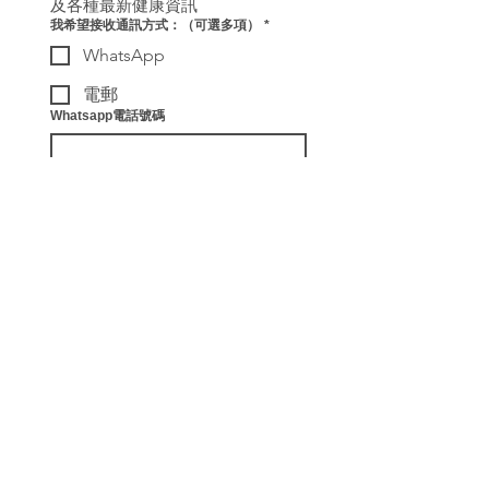
及各種最新健康資訊
我希望接收通訊方式：（可選多項）
*
WhatsApp
電郵
Whatsapp電話號碼
電郵 Email
訂閱
我希望訂閱有關ReConnect
健康教練及各種最新健康資
訊。
​聯絡我們