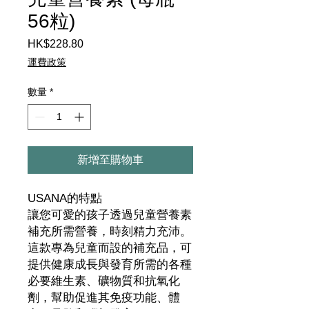
56粒)
HK$228.80
價
格
運費政策
數量
*
新增至購物車
USANA的特點
讓您可愛的孩子透過兒童營養素
補充所需營養，時刻精力充沛。
這款專為兒童而設的補充品，可
提供健康成長與發育所需的各種
必要維生素、礦物質和抗氧化
劑，幫助促進其免疫功能、體