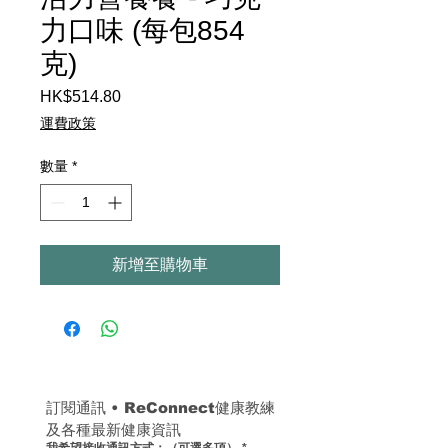
力口味 (每包854
克)
HK$514.80
價
格
運費政策
數量
*
新增至購物車
訂閱通訊 
• 
ReConnect健康教練
及各種最新健康資訊
我希望接收通訊方式：（可選多項）
*