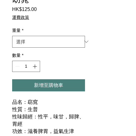
HK$125.00
價
格
運費政策
重量
*
數量
*
新增至購物車
品名：窈窕
性質：生普
性味歸經：性平，味甘，歸脾、
胃經
功效：滋養脾胃，益氣生津