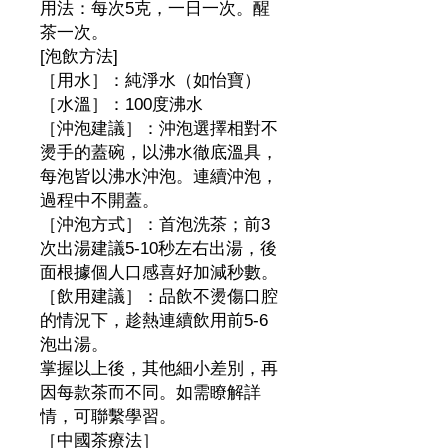
用法：每次5克，一日一次。醒
茶一次。
[泡飲方法]
［用水］：純淨水（如怡寶）
［水溫］：100度沸水
［沖泡建議］：沖泡選擇相對不
燙手的蓋碗，以沸水徹底溫具，
每泡皆以沸水沖泡。連續沖泡，
過程中不開蓋。
［沖泡方式］：首泡洗茶；前3
次出湯建議5-10秒左右出湯，後
面根據個人口感喜好加減秒數。
［飲用建議］：品飲不燙傷口腔
的情況下，趁熱連續飲用前5-6
泡出湯。
掌握以上後，其他細小差別，再
因每款茶而不同。如需瞭解詳
情，可聯繫學習。
［中國茶療法］