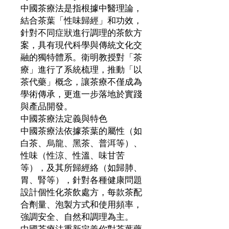
中國茶療法是指根據中醫理論，
結合茶葉「性味歸經」和功效，
針對不同症狀進行調理的茶飲方
案，具有現代科學與傳統文化交
融的獨特體系。衛明教授對「茶
療」進行了系統梳理，推動「以
茶代藥」概念，讓茶療不僅成為
學術傳承，更進一步落地於實踐
與產品開發。
中國茶療法定義與特色
中國茶療法依據茶葉的屬性（如
白茶、烏龍、黑茶、普洱等）、
性味（性涼、性溫、味甘苦
等），及其所歸經絡（如歸肺、
胃、腎等），針對各種健康問題
設計個性化茶飲處方，每款茶配
合劑量、泡製方式和使用頻率，
強調安全、自然和調理為主。