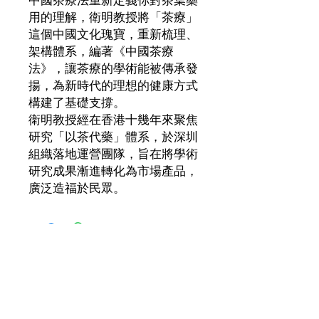
中國茶療法重新定義你對茶葉藥
用的理解，衛明教授將「茶療」
這個中國文化瑰寶，重新梳理、
架構體系，編著《中國茶療
法》，讓茶療的學術能被傳承發
揚，為新時代的理想的健康方式
構建了基礎支撐。
衛明教授經在香港十幾年來聚焦
研究「以茶代藥」體系，於深圳
組織落地運營團隊，旨在將學術
研究成果漸進轉化為市場產品，
廣泛造福於民眾。
訂閱通訊 
• 
ReConnect健康教練
及各種最新健康資訊
我希望接收通訊方式：（可選多項）
*