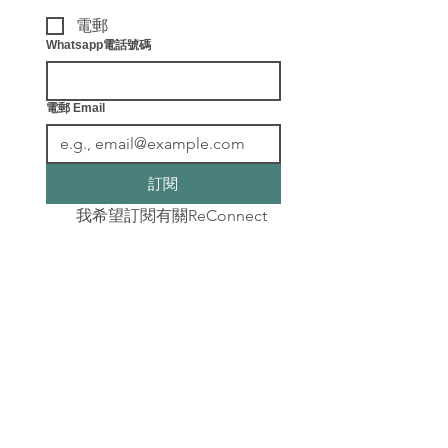
電郵
Whatsapp電話號碼
電郵 Email
訂閱
我希望訂閱有關ReConnect
健康教練及各種最新健康資
訊。
​聯絡我們
info@leafingwell.com