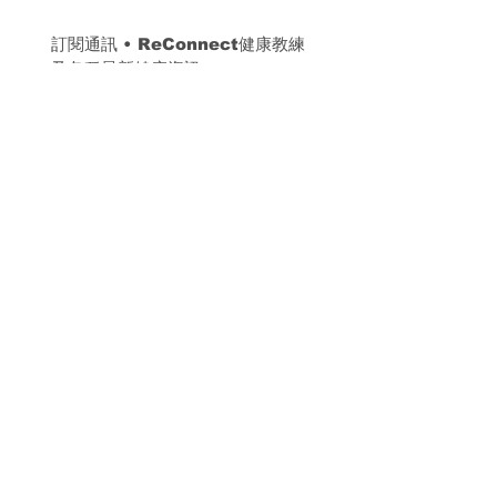
訂閱通訊 
• 
ReConnect健康教練
及各種最新健康資訊
我希望接收通訊方式：（可選多項）
*
WhatsApp
電郵
Whatsapp電話號碼
電郵 Email
訂閱
我希望訂閱有關ReConnect
健康教練及各種最新健康資
訊。
​聯絡我們