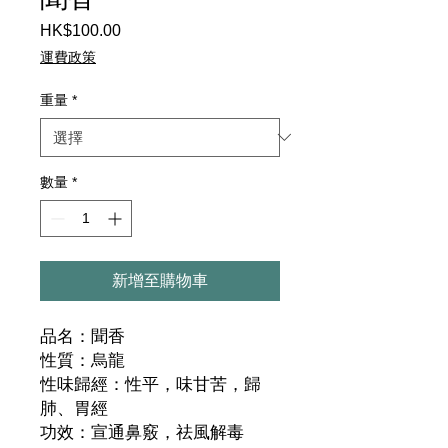
HK$100.00
價
格
運費政策
重量
*
數量
*
新增至購物車
品名：聞香
性質：烏龍
性味歸經：性平，味甘苦，歸
肺、胃經
功效：宣通鼻竅，祛風解毒