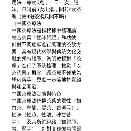
用法：每次5克，一日一次。過
沫。只喝前3次出湯，聞前4次茶
香（第4泡茶湯只聞不喝）
［中國茶療法］
中國茶療法是指根據中醫理論，
結合茶葉「性味歸經」和功效，
針對不同症狀進行調理的茶飲方
案，具有現代科學與傳統文化交
融的獨特體系。衛明教授對「茶
療」進行了系統梳理，推動「以
茶代藥」概念，讓茶療不僅成為
學術傳承，更進一步落地於實踐
與產品開發。
中國茶療法定義與特色
中國茶療法依據茶葉的屬性（如
白茶、烏龍、黑茶、普洱等）、
性味（性涼、性溫、味甘苦
等），及其所歸經絡（如歸肺、
胃、腎等），針對各種健康問題