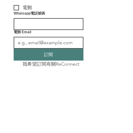
電郵
Whatsapp電話號碼
電郵 Email
訂閱
我希望訂閱有關ReConnect
健康教練及各種最新健康資
訊。
​聯絡我們
info@leafingwell.com