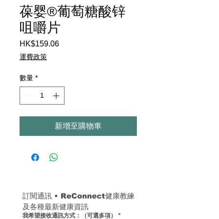
葆婴®葡萄糖酸锌
咀嚼片
HK$159.06
價
格
運費政策
數量
*
新增至購物車
訂閱通訊 
• 
ReConnect健康教練
及各種最新健康資訊
我希望接收通訊方式：（可選多項）
*