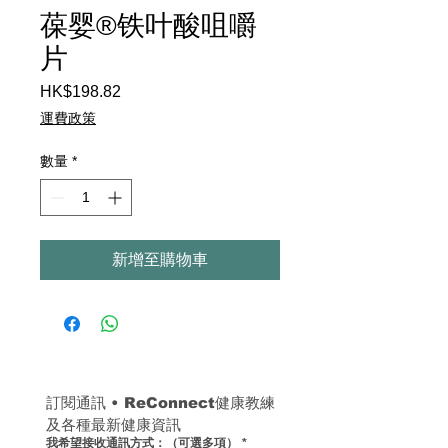
葆婴®铁叶酸咀嚼
片
HK$198.82
價
格
運費政策
數量
*
新增至購物車
訂閱通訊 
• 
ReConnect健康教練
及各種最新健康資訊
我希望接收通訊方式：（可選多項）
*