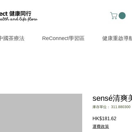
中國茶療法
ReConnect學習區
健康重啟導
sensé清
庫存單位： 311.880300
HK$181.62
價
格
運費政策