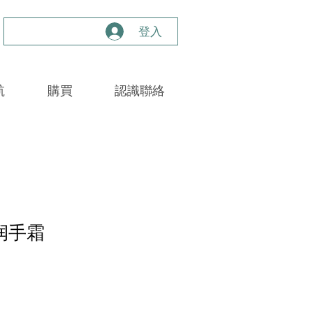
登入
航
購買
認識聯絡
养润手霜