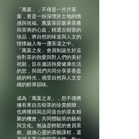
「萬葉」，不僅是一片片茶
葉，更是一份深埋於土地的情
感與祝福。萬葉茶莊脈承茶農
與茶商的心血，精選古樹茶的
珍品，將自然的味道與人文的
情懷融入每一盞茶湯之中。
「萬葉之友」會員制誕生於這
份對茶的熱愛與對人們的美好
祝願，旨在邀請熱愛健康生活
的您，與我們共同分享茶香盈
繞的時光，感受自然與人文交
織的醇厚韻味。
成為「萬葉之友」，您不僅將
擁有來自古樹茶的珍貴饋贈，
也將獲得與志同道合的茶友相
聚的機會，共同體驗茶的藝術
與文化。無論是輕鬆的會員茶
敘、啟迪心靈的茶藝課程，還